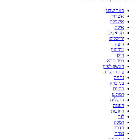
באר שבע
אשדוד
אשקלון
אילת
תל אביב
ירושלים
חיפה
מודיעין
חולון
כפר סבא
ראשון לציון
פתח תקווה
נתניה
בני ברק
בת ים
רמת גן
הרצליה
רעננה
רחובות
לוד
רמלה
חדרה
נצרת
גבעתיים