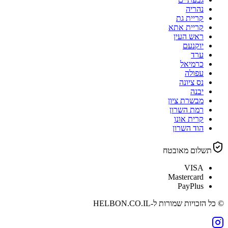
נהריה
קריית גת
קריית אתא
ראש העין
יוקנעם
ערד
כרמיאל
עפולה
נס ציונה
יבנה
מבשרת ציון
רמת השרון
קרית אונו
הוד השרון
תשלום מאובטח
VISA
Mastercard
PayPlus
© כל הזכויות שמורות ל-
HELBON.CO.IL