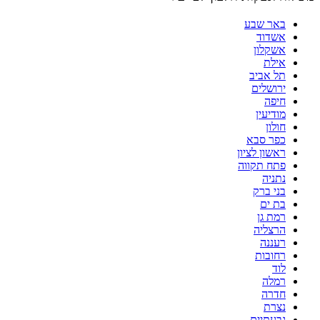
באר שבע
אשדוד
אשקלון
אילת
תל אביב
ירושלים
חיפה
מודיעין
חולון
כפר סבא
ראשון לציון
פתח תקווה
נתניה
בני ברק
בת ים
רמת גן
הרצליה
רעננה
רחובות
לוד
רמלה
חדרה
נצרת
גבעתיים