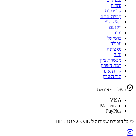
נהריה
קריית גת
קריית אתא
ראש העין
יוקנעם
ערד
כרמיאל
עפולה
נס ציונה
יבנה
מבשרת ציון
רמת השרון
קרית אונו
הוד השרון
תשלום מאובטח
VISA
Mastercard
PayPlus
© כל הזכויות שמורות ל-
HELBON.CO.IL