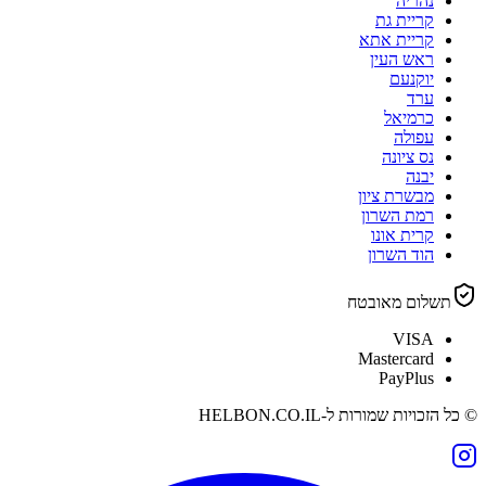
נהריה
קריית גת
קריית אתא
ראש העין
יוקנעם
ערד
כרמיאל
עפולה
נס ציונה
יבנה
מבשרת ציון
רמת השרון
קרית אונו
הוד השרון
תשלום מאובטח
VISA
Mastercard
PayPlus
© כל הזכויות שמורות ל-
HELBON.CO.IL