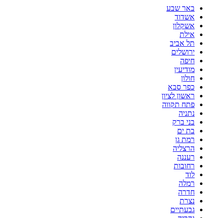
באר שבע
אשדוד
אשקלון
אילת
תל אביב
ירושלים
חיפה
מודיעין
חולון
כפר סבא
ראשון לציון
פתח תקווה
נתניה
בני ברק
בת ים
רמת גן
הרצליה
רעננה
רחובות
לוד
רמלה
חדרה
נצרת
גבעתיים