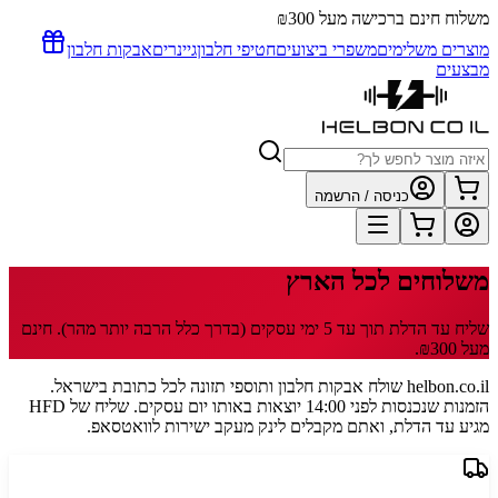
משלוח חינם ברכישה מעל ₪300
מוצרים משלימים
משפרי ביצועים
חטיפי חלבון
גיינרים
אבקות חלבון
מבצעים
כניסה / הרשמה
משלוחים
לכל הארץ
שליח עד הדלת תוך
עד 5
ימי עסקים
(בדרך כלל הרבה יותר מהר)
.
חינם
מעל ₪300
.
helbon.co.il שולח אבקות חלבון ותוספי תזונה לכל כתובת בישראל.
הזמנות שנכנסות לפני 14:00 יוצאות באותו יום עסקים. שליח של HFD
מגיע עד הדלת, ואתם מקבלים לינק מעקב ישירות לוואטסאפ.