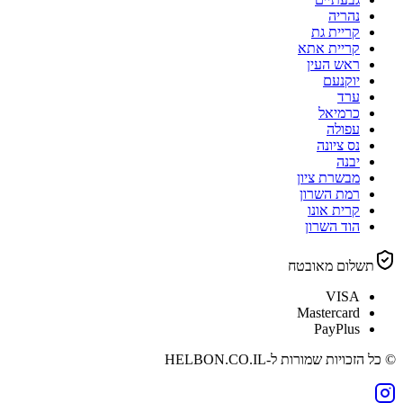
נהריה
קריית גת
קריית אתא
ראש העין
יוקנעם
ערד
כרמיאל
עפולה
נס ציונה
יבנה
מבשרת ציון
רמת השרון
קרית אונו
הוד השרון
תשלום מאובטח
VISA
Mastercard
PayPlus
© כל הזכויות שמורות ל-
HELBON.CO.IL