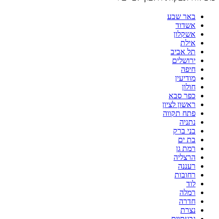
באר שבע
אשדוד
אשקלון
אילת
תל אביב
ירושלים
חיפה
מודיעין
חולון
כפר סבא
ראשון לציון
פתח תקווה
נתניה
בני ברק
בת ים
רמת גן
הרצליה
רעננה
רחובות
לוד
רמלה
חדרה
נצרת
גבעתיים