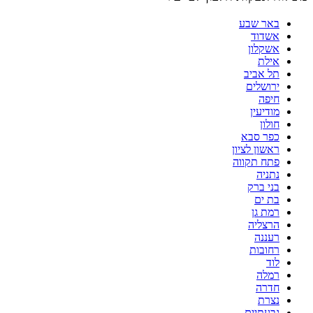
באר שבע
אשדוד
אשקלון
אילת
תל אביב
ירושלים
חיפה
מודיעין
חולון
כפר סבא
ראשון לציון
פתח תקווה
נתניה
בני ברק
בת ים
רמת גן
הרצליה
רעננה
רחובות
לוד
רמלה
חדרה
נצרת
גבעתיים