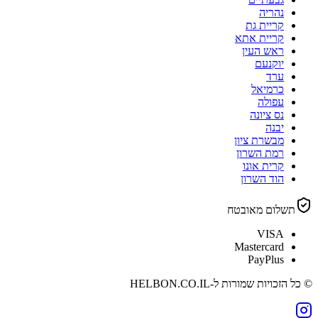
נהריה
קריית גת
קריית אתא
ראש העין
יוקנעם
ערד
כרמיאל
עפולה
נס ציונה
יבנה
מבשרת ציון
רמת השרון
קרית אונו
הוד השרון
תשלום מאובטח
VISA
Mastercard
PayPlus
© כל הזכויות שמורות ל-
HELBON.CO.IL