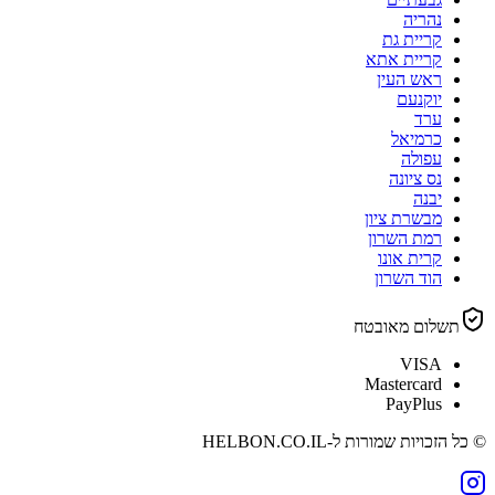
נהריה
קריית גת
קריית אתא
ראש העין
יוקנעם
ערד
כרמיאל
עפולה
נס ציונה
יבנה
מבשרת ציון
רמת השרון
קרית אונו
הוד השרון
תשלום מאובטח
VISA
Mastercard
PayPlus
© כל הזכויות שמורות ל-
HELBON.CO.IL