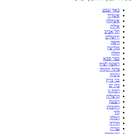
באר שבע
אשדוד
אשקלון
אילת
תל אביב
ירושלים
חיפה
מודיעין
חולון
כפר סבא
ראשון לציון
פתח תקווה
נתניה
בני ברק
בת ים
רמת גן
הרצליה
רעננה
רחובות
לוד
רמלה
חדרה
נצרת
גבעתיים