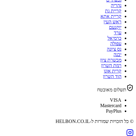
נהריה
קריית גת
קריית אתא
ראש העין
יוקנעם
ערד
כרמיאל
עפולה
נס ציונה
יבנה
מבשרת ציון
רמת השרון
קרית אונו
הוד השרון
תשלום מאובטח
VISA
Mastercard
PayPlus
© כל הזכויות שמורות ל-
HELBON.CO.IL