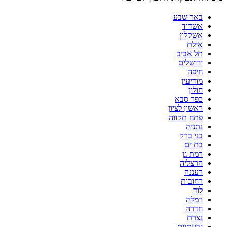
באר שבע
אשדוד
אשקלון
אילת
תל אביב
ירושלים
חיפה
מודיעין
חולון
כפר סבא
ראשון לציון
פתח תקווה
נתניה
בני ברק
בת ים
רמת גן
הרצליה
רעננה
רחובות
לוד
רמלה
חדרה
נצרת
גבעתיים