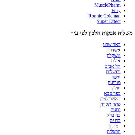
MusclePharm
Fury
Ronnie Coleman
Super Effect
משלוח אבקות חלבון לפי עיר
באר שבע
אשדוד
אשקלון
אילת
תל אביב
ירושלים
חיפה
מודיעין
חולון
כפר סבא
ראשון לציון
פתח תקווה
נתניה
בני ברק
בת ים
רמת גן
הרצליה