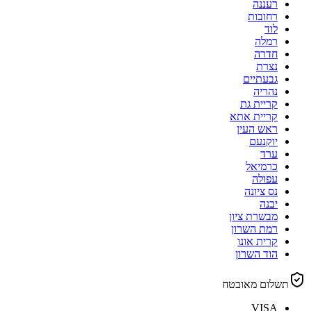
רעננה
רחובות
לוד
רמלה
חדרה
נצרת
גבעתיים
נהריה
קריית גת
קריית אתא
ראש העין
יוקנעם
ערד
כרמיאל
עפולה
נס ציונה
יבנה
מבשרת ציון
רמת השרון
קרית אונו
הוד השרון
תשלום מאובטח
VISA