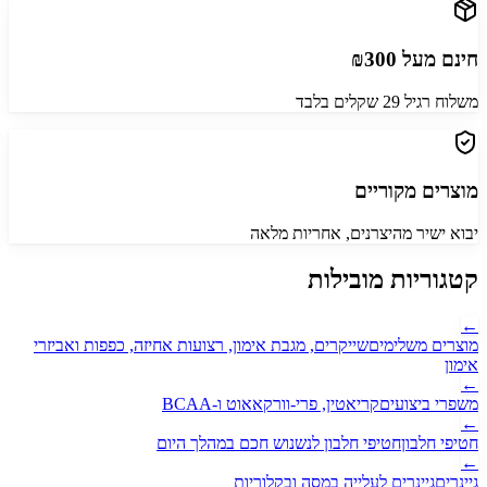
חינם מעל ₪300
משלוח רגיל 29 שקלים בלבד
מוצרים מקוריים
יבוא ישיר מהיצרנים, אחריות מלאה
קטגוריות מובילות
←
מוצרים משלימים
שייקרים, מגבת אימון, רצועות אחיזה, כפפות ואביזרי
אימון
←
משפרי ביצועים
קריאטין, פרי-וורקאאוט ו-BCAA
←
חטיפי חלבון
חטיפי חלבון לנשנוש חכם במהלך היום
←
גיינרים
גיינרים לעלייה במסה ובקלוריות