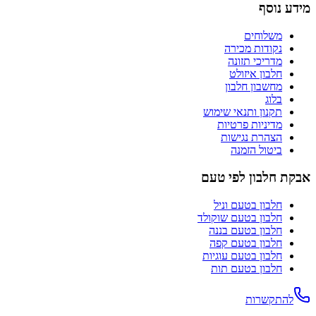
מידע נוסף
משלוחים
נקודות מכירה
מדריכי תזונה
חלבון איזולט
מחשבון חלבון
בלוג
תקנון ותנאי שימוש
מדיניות פרטיות
הצהרת נגישות
ביטול הזמנה
אבקת חלבון לפי טעם
חלבון בטעם
וניל
חלבון בטעם
שוקולד
חלבון בטעם
בננה
חלבון בטעם
קפה
חלבון בטעם
עוגיות
חלבון בטעם
תות
להתקשרות