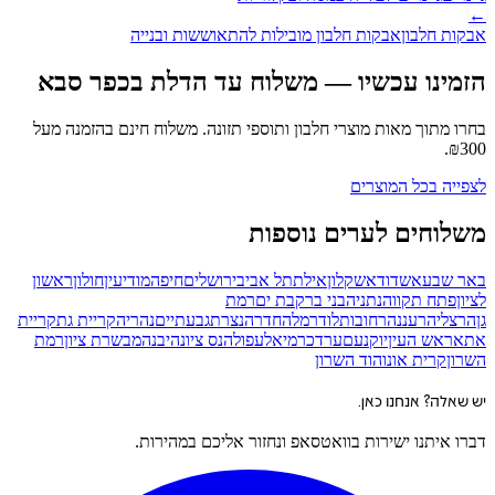
←
אבקות חלבון
אבקות חלבון מובילות להתאוששות ובנייה
הזמינו עכשיו — משלוח עד הדלת
בכפר סבא
בחרו מתוך מאות מוצרי חלבון ותוספי תזונה. משלוח חינם בהזמנה מעל
.
₪
300
לצפייה בכל המוצרים
משלוחים לערים נוספות
באר שבע
אשדוד
אשקלון
אילת
תל אביב
ירושלים
חיפה
מודיעין
חולון
ראשון
לציון
פתח תקווה
נתניה
בני ברק
בת ים
רמת
גן
הרצליה
רעננה
רחובות
לוד
רמלה
חדרה
נצרת
גבעתיים
נהריה
קריית גת
קריית
אתא
ראש העין
יוקנעם
ערד
כרמיאל
עפולה
נס ציונה
יבנה
מבשרת ציון
רמת
השרון
קרית אונו
הוד השרון
יש שאלה? אנחנו כאן.
דברו איתנו ישירות בוואטסאפ ונחזור אליכם במהירות.