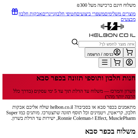
משלוח חינם ברכישה מעל ₪300
מוצרים משלימים
משפרי ביצועים
חטיפי חלבון
גיינרים
אבקות חלבון
מבצעים
כניסה / הרשמה
חנות חלבון ותוספי תזונה
בכפר סבא
השרון והמרכז
— משלוח עד הדלת תוך
עד 5
ימי עסקים
(בדרך כלל
הרבה יותר מהר)
מתאמנים בכפר סבא או בסביבה? helbon.co.il שולח אליכם אבקות
חלבון, קריאטין, ויטמינים וכל תוסף תזונה שתצטרכו. מותגים כמו Super
Effect, MusclePharm ו-Ronnie Coleman, ישירות עד הדלת בשרון.
משלוח
בכפר סבא