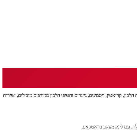
ה בדיוק היתרון שלה — קרובה לכולם. מחפשים תוספי תזונה בחדרה? helbon.co.il שולח אליכם אבקות חלבון, קריאטין, ויטמינים, גיינרים וחטיפי חלבון ממותגים מובילים, ישירות