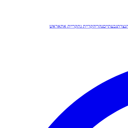
נצרת
גבעתיים
נהריה
קריית גת
קריית אתא
ראש