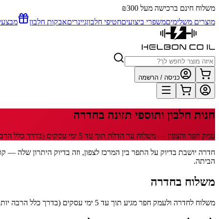
משלוח חינם ברכישה מעל ₪300
מוצרים משלימים
משפרי ביצועים
חטיפי חלבון
גיינרים
אבקות חלבון
מבצעי
כניסה / הרשמה
חנות חלבון ותוספי תזונה
בחדרה
עמק חפר והצפון
— משלוח עד הדלת תוך
עד 5
ימי עסקים
(בדרך כלל הרבה
הביתה.
משלוח
בחדרה
משלוח לחדרה ולעמק חפר מגיע תוך עד 5 ימי עסקים (בדרך כלל הרבה יותר מהר). 29 שקלים משלוח, חינם מעל 300 שקלים. שליח HFD מביא עד הדלת, עם לינק מעקב בוואטסאפ.