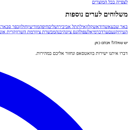
לצפייה בכל המוצרים
משלוחים לערים נוספות
באר שבע
אשדוד
אשקלון
אילת
תל אביב
ירושלים
חיפה
מודיעין
חולון
כפר סבא
רא
העין
יוקנעם
ערד
כרמיאל
עפולה
נס ציונה
יבנה
מבשרת ציון
רמת השרון
קרית אונו
יש שאלה? אנחנו כאן.
דברו איתנו ישירות בוואטסאפ ונחזור אליכם במהירות.