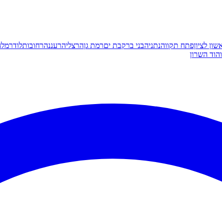
שון לציון
פתח תקווה
נתניה
בני ברק
בת ים
רמת גן
הרצליה
רעננה
רחובות
לוד
רמלה
הוד השרון