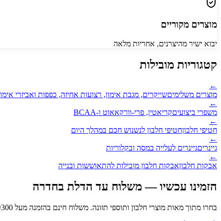
מוצרים מקוריים
יבוא ישיר מהיצרנים, אחריות מלאה
קטגוריות מובילות
←
מוצרים משלימים
שייקרים, מגבת אימון, רצועות אחיזה, כפפות ואביזרי אימון
←
משפרי ביצועים
קריאטין, פרי-וורקאאוט ו-BCAA
←
חטיפי חלבון
חטיפי חלבון לנשנוש חכם במהלך היום
←
גיינרים
גיינרים לעלייה במסה ובקלוריות
←
אבקות חלבון
אבקות חלבון מובילות להתאוששות ובנייה
הזמינו עכשיו — משלוח עד הדלת
בחדרה
בחרו מתוך מאות מוצרי חלבון ותוספי תזונה. משלוח חינם בהזמנה מעל ₪
300