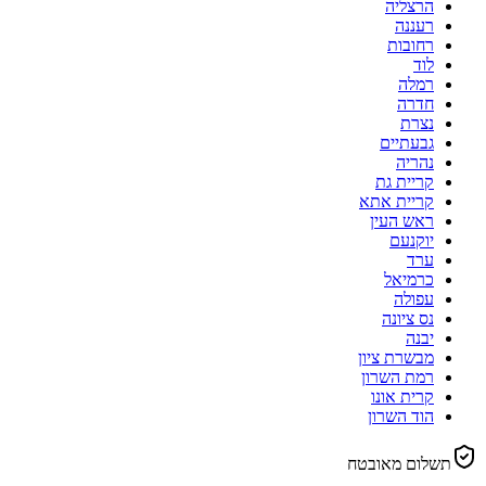
הרצליה
רעננה
רחובות
לוד
רמלה
חדרה
נצרת
גבעתיים
נהריה
קריית גת
קריית אתא
ראש העין
יוקנעם
ערד
כרמיאל
עפולה
נס ציונה
יבנה
מבשרת ציון
רמת השרון
קרית אונו
הוד השרון
תשלום מאובטח