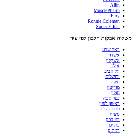
Allin
MusclePharm
Fury
Ronnie Coleman
Super Effect
משלוח אבקות חלבון לפי עיר
באר שבע
אשדוד
אשקלון
אילת
תל אביב
ירושלים
חיפה
מודיעין
חולון
כפר סבא
ראשון לציון
פתח תקווה
נתניה
בני ברק
בת ים
רמת גן