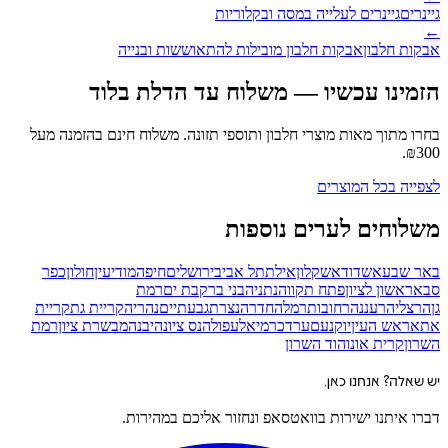
גיינרים
גיינרים לעלייה במסה ובקלוריות
←
אבקות חלבון
אבקות חלבון מובילות להתאוששות ובנייה
הזמינו עכשיו — משלוח עד הדלת
בלוד
בחרו מתוך מאות מוצרי חלבון ותוספי תזונה. משלוח חינם בהזמנה מעל
.
₪
300
לצפייה בכל המוצרים
משלוחים לערים נוספות
באר שבע
אשדוד
אשקלון
אילת
תל אביב
ירושלים
חיפה
מודיעין
חולון
כפר
סבא
ראשון לציון
פתח תקווה
נתניה
בני ברק
בת ים
רמת
גן
הרצליה
רעננה
רחובות
רמלה
חדרה
נצרת
גבעתיים
נהריה
קריית גת
קריית
אתא
ראש העין
יוקנעם
ערד
כרמיאל
עפולה
נס ציונה
יבנה
מבשרת ציון
רמת
השרון
קרית אונו
הוד השרון
יש שאלה? אנחנו כאן.
דברו איתנו ישירות בוואטסאפ ונחזור אליכם במהירות.