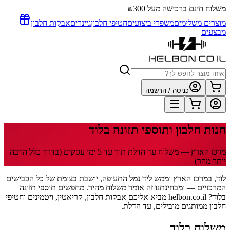
משלוח חינם ברכישה מעל ₪300
מוצרים משלימים
משפרי ביצועים
חטיפי חלבון
גיינרים
אבקות חלבון
מבצעים
כניסה / הרשמה
חנות חלבון ותוספי תזונה
בלוד
מרכז הארץ
— משלוח עד הדלת תוך
עד 5
ימי עסקים
(בדרך כלל הרבה
יותר מהר)
לוד, במרכז הארץ וממש ליד נמל התעופה, יושבת בצומת של כל הכבישים
המרכזיים — ומבחינתנו זה אומר משלוח מהיר. מחפשים תוספי תזונה
בלוד? helbon.co.il מביא אליכם אבקות חלבון, קריאטין, ויטמינים וחטיפי
חלבון ממותגים מובילים, עד הדלת.
משלוח
בלוד