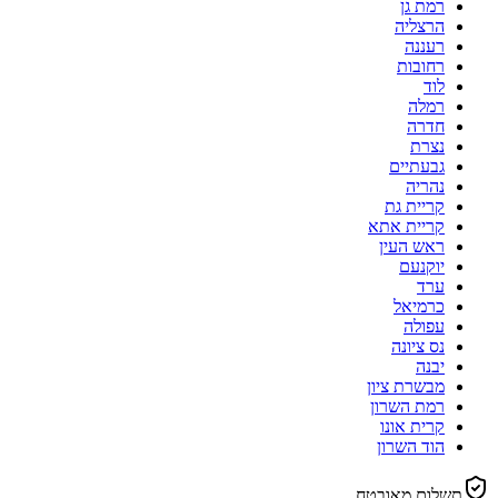
רמת גן
הרצליה
רעננה
רחובות
לוד
רמלה
חדרה
נצרת
גבעתיים
נהריה
קריית גת
קריית אתא
ראש העין
יוקנעם
ערד
כרמיאל
עפולה
נס ציונה
יבנה
מבשרת ציון
רמת השרון
קרית אונו
הוד השרון
תשלום מאובטח