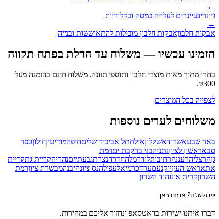
←
גיינרים
גיינרים לעלייה במסה ובקלוריות
←
אבקות חלבון
אבקות חלבון מובילות להתאוששות ובנייה
הזמינו עכשיו — משלוח עד הדלת
בפתח תקווה
בחרו מתוך מאות מוצרי חלבון ותוספי תזונה. משלוח חינם בהזמנה מעל
.
₪
300
לצפייה בכל המוצרים
משלוחים לערים נוספות
באר שבע
אשדוד
אשקלון
אילת
תל אביב
ירושלים
חיפה
מודיעין
חולון
כפר
סבא
ראשון לציון
נתניה
בני ברק
בת ים
רמת
גן
הרצליה
רעננה
רחובות
לוד
רמלה
חדרה
נצרת
גבעתיים
נהריה
קריית גת
קריית
אתא
ראש העין
יוקנעם
ערד
כרמיאל
עפולה
נס ציונה
יבנה
מבשרת ציון
רמת
השרון
קרית אונו
הוד השרון
יש שאלה? אנחנו כאן.
דברו איתנו ישירות בוואטסאפ ונחזור אליכם במהירות.