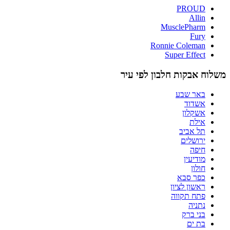
PROUD
Allin
MusclePharm
Fury
Ronnie Coleman
Super Effect
משלוח אבקות חלבון לפי עיר
באר שבע
אשדוד
אשקלון
אילת
תל אביב
ירושלים
חיפה
מודיעין
חולון
כפר סבא
ראשון לציון
פתח תקווה
נתניה
בני ברק
בת ים