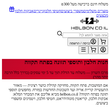
משלוח חינם ברכישה מעל ₪300
מוצרים משלימים
משפרי ביצועים
חטיפי חלבון
גיינרים
אבקות חלבון
מבצעים
כניסה / הרשמה
חנות חלבון ותוספי תזונה
בפתח תקווה
מרכז השרון
— משלוח עד הדלת תוך
עד 5
ימי עסקים
(בדרך כלל הרבה
יותר מהר)
אם המושבות, פתח תקווה, מחזיקה קהילת כושר רצינית — מאזור
התעשייה קריית אריה ועד השכונות החדשות במזרח. מחפשים תוספי
תזונה בפתח תקווה? helbon.co.il מביא אליכם את המבחר המלא:
אבקות חלבון, קריאטין מונוהידראט, חטיפי חלבון, ויטמינים ומשפרי
ביצועים.