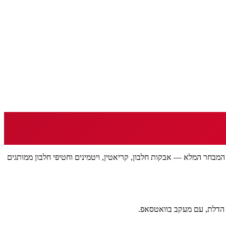
על גבעות תלולות שמצמיחות ספורטאים חזקים. מחפשים חנות חלבון בנצרת? helbon.co.il מביא אליכם את המבחר המלא — אבקות חלבון, קריאטין, ויטמינים וחטיפי חלבון ממותגים