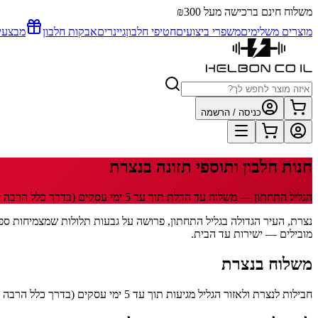
משלוח חינם ברכישה מעל ₪300
מוצרים משלימים
משפרי ביצועים
חטיפי חלבון
גיינרים
אבקות חלבון
מבצעי
כניסה / הרשמה
חנות חלבון ותוספי תזונה
בנצרת
הגליל התחתון
— משלוח עד הדלת תוך
עד 5
ימי עסקים
(בדרך כלל הרבה י
מובילים — ישירות עד הבית.
משלוח
בנצרת
חבילות לנצרת ולאזור הגליל מגיעות תוך עד 5 ימי עסקים (בדרך כלל הרבה יותר מהר). 29 שקלים למשלוח, חינם מעל 300 שקלים. שליח HFD מגיע עד הדלת, עם מעקב בוואטסאפ.