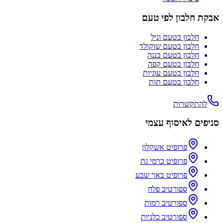
אבקת חלבון לפי טעם
חלבון בטעם
וניל
חלבון בטעם
שוקולד
חלבון בטעם
בננה
חלבון בטעם
קפה
חלבון בטעם
עוגיות
חלבון בטעם
תות
להתקשרות
סניפים לאיסוף עצמי
פרופיט אשקלון
פרופיט כרמי גת
פרופיט באר שבע
ספורטיב פלח
ספורטיב רמות
ספורטיב כלניות