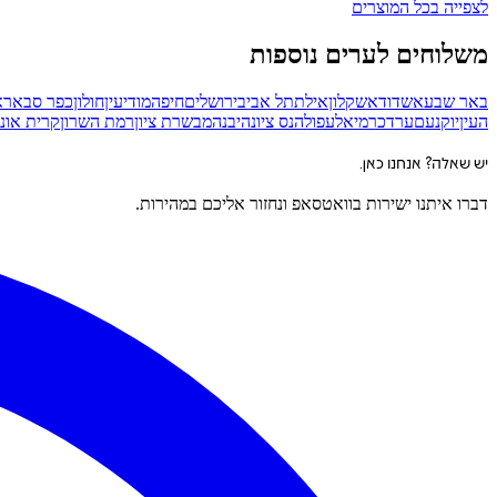
לצפייה בכל המוצרים
משלוחים לערים נוספות
באר שבע
אשדוד
אשקלון
אילת
תל אביב
ירושלים
חיפה
מודיעין
חולון
כפר סבא
רא
העין
יוקנעם
ערד
כרמיאל
עפולה
נס ציונה
יבנה
מבשרת ציון
רמת השרון
קרית אונו
יש שאלה? אנחנו כאן.
דברו איתנו ישירות בוואטסאפ ונחזור אליכם במהירות.