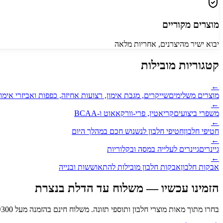
מוצרים מקוריים
יבוא ישיר מהיצרנים, אחריות מלאה
קטגוריות מובילות
←
מוצרים משלימים
שייקרים, מגבת אימון, רצועות אחיזה, כפפות ואביזרי אימון
←
משפרי ביצועים
קריאטין, פרי-וורקאאוט ו-BCAA
←
חטיפי חלבון
חטיפי חלבון לנשנוש חכם במהלך היום
←
גיינרים
גיינרים לעלייה במסה ובקלוריות
←
אבקות חלבון
אבקות חלבון מובילות להתאוששות ובנייה
הזמינו עכשיו — משלוח עד הדלת
בנצרת
בחרו מתוך מאות מוצרי חלבון ותוספי תזונה. משלוח חינם בהזמנה מעל ₪
300