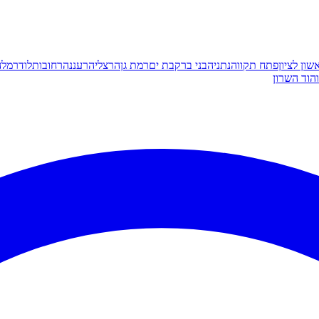
שון לציון
פתח תקווה
נתניה
בני ברק
בת ים
רמת גן
הרצליה
רעננה
רחובות
לוד
רמלה
הוד השרון