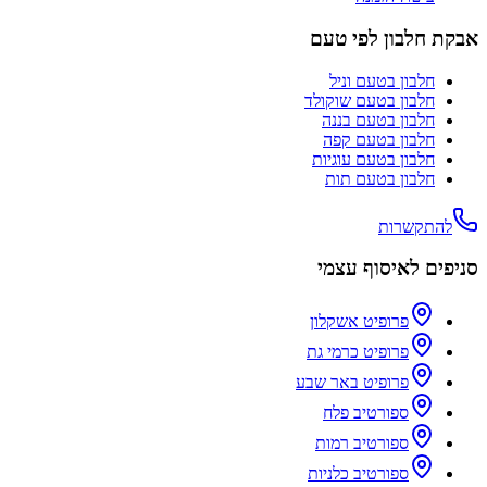
אבקת חלבון לפי טעם
חלבון בטעם
וניל
חלבון בטעם
שוקולד
חלבון בטעם
בננה
חלבון בטעם
קפה
חלבון בטעם
עוגיות
חלבון בטעם
תות
להתקשרות
סניפים לאיסוף עצמי
פרופיט אשקלון
פרופיט כרמי גת
פרופיט באר שבע
ספורטיב פלח
ספורטיב רמות
ספורטיב כלניות