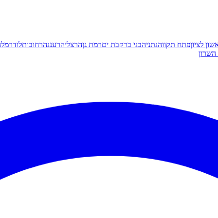
שון לציון
פתח תקווה
נתניה
בני ברק
בת ים
רמת גן
הרצליה
רעננה
רחובות
לוד
רמלה
השרון