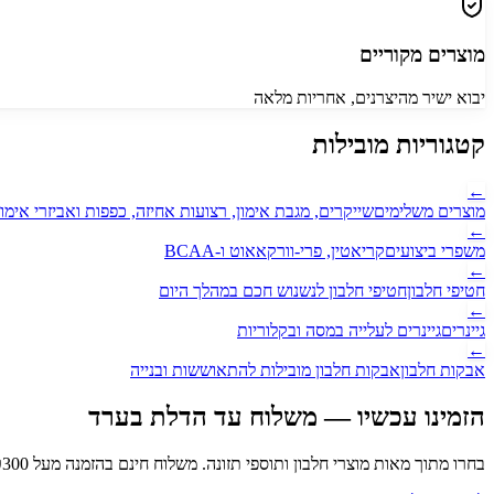
מוצרים מקוריים
יבוא ישיר מהיצרנים, אחריות מלאה
קטגוריות מובילות
←
מוצרים משלימים
שייקרים, מגבת אימון, רצועות אחיזה, כפפות ואביזרי אימון
←
משפרי ביצועים
קריאטין, פרי-וורקאאוט ו-BCAA
←
חטיפי חלבון
חטיפי חלבון לנשנוש חכם במהלך היום
←
גיינרים
גיינרים לעלייה במסה ובקלוריות
←
אבקות חלבון
אבקות חלבון מובילות להתאוששות ובנייה
הזמינו עכשיו — משלוח עד הדלת
בערד
בחרו מתוך מאות מוצרי חלבון ותוספי תזונה. משלוח חינם בהזמנה מעל ₪
300