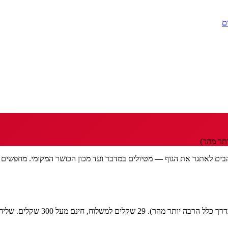
ם
תר מהר)