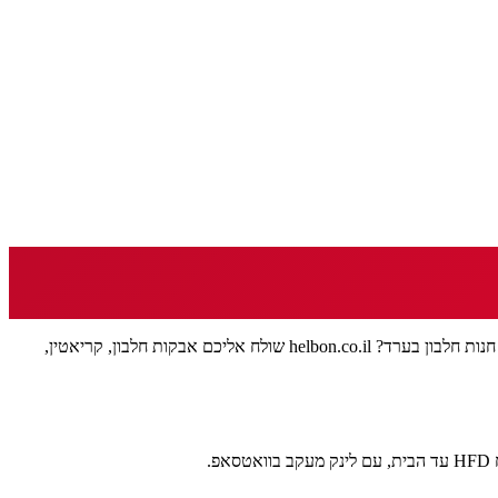
ערד, על שפת המדבר ובגובה שמביא איתו אוויר צלול, מושכת אנשים שאוהבים לאתגר את הגוף — מטיולים במדבר ועד מכון הכושר המקומי. מחפשים חנות חלבון בערד? helbon.co.il שולח אליכם אבקות חלבון, קריאטין,