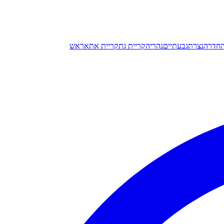
חדרה
נצרת
גבעתיים
נהריה
קריית גת
קריית אתא
ראש