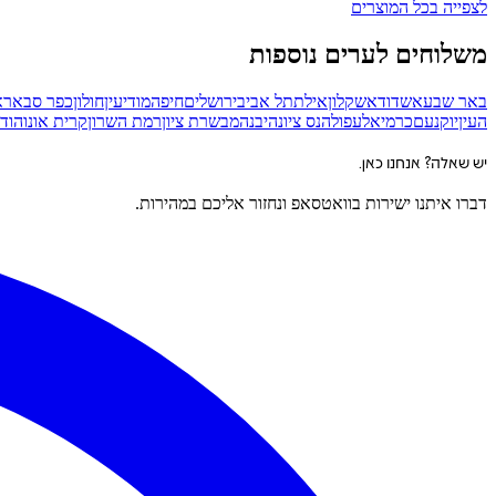
לצפייה בכל המוצרים
משלוחים לערים נוספות
באר שבע
אשדוד
אשקלון
אילת
תל אביב
ירושלים
חיפה
מודיעין
חולון
כפר סבא
רא
העין
יוקנעם
כרמיאל
עפולה
נס ציונה
יבנה
מבשרת ציון
רמת השרון
קרית אונו
הוד 
יש שאלה? אנחנו כאן.
דברו איתנו ישירות בוואטסאפ ונחזור אליכם במהירות.