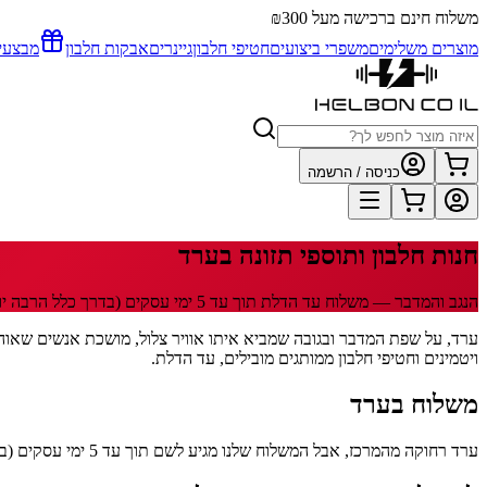
משלוח חינם ברכישה מעל ₪300
מוצרים משלימים
משפרי ביצועים
חטיפי חלבון
גיינרים
אבקות חלבון
מבצעי
כניסה / הרשמה
חנות חלבון ותוספי תזונה
בערד
הנגב והמדבר
— משלוח עד הדלת תוך
עד 5
ימי עסקים
(בדרך כלל הרבה יו
ויטמינים וחטיפי חלבון ממותגים מובילים, עד הדלת.
משלוח
בערד
ערד רחוקה מהמרכז, אבל המשלוח שלנו מגיע לשם תוך עד 5 ימי עסקים (בדרך כלל הרבה יותר מהר). 29 שקלים למשלוח, חינם מעל 300 שקלים. שליח HFD עד הבית, עם לינק מעקב בוואטסאפ.