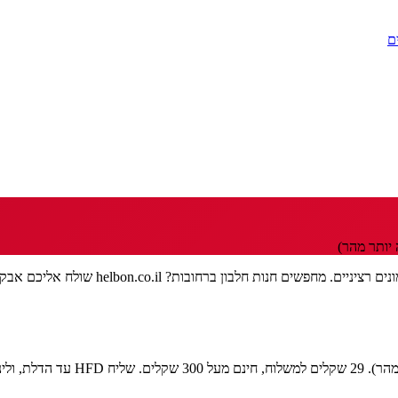
ם
יותר מהר)
רחובות, עיר המדע ומכון ויצמן, יודעת דבר או