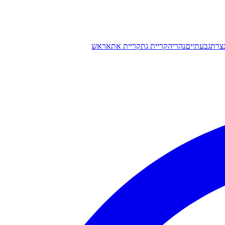
צרת
גבעתיים
נהריה
קריית גת
קריית אתא
ראש