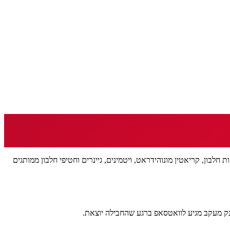
 שניים על דיוק — וגם על אימונים רציניים. מחפשים חנות חלבון ברחובות? helbon.co.il שולח אליכם אבקות חלבון, קריאטין מונוהידראט, ויטמינים, גיינרים וחטיפי חלבון ממותגים