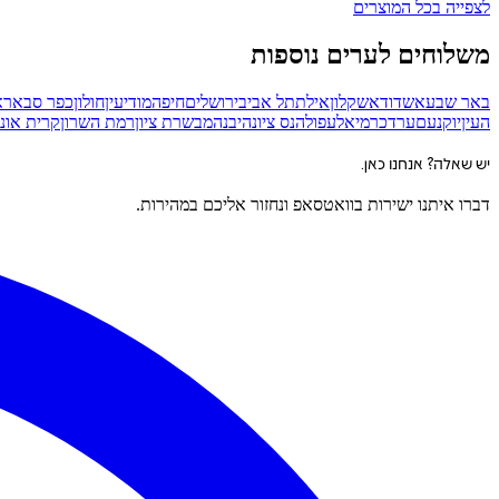
לצפייה בכל המוצרים
משלוחים לערים נוספות
באר שבע
אשדוד
אשקלון
אילת
תל אביב
ירושלים
חיפה
מודיעין
חולון
כפר סבא
רא
העין
יוקנעם
ערד
כרמיאל
עפולה
נס ציונה
יבנה
מבשרת ציון
רמת השרון
קרית אונו
יש שאלה? אנחנו כאן.
דברו איתנו ישירות בוואטסאפ ונחזור אליכם במהירות.