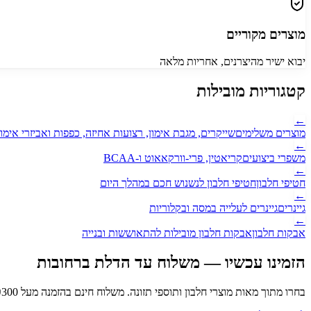
מוצרים מקוריים
יבוא ישיר מהיצרנים, אחריות מלאה
קטגוריות מובילות
←
מוצרים משלימים
שייקרים, מגבת אימון, רצועות אחיזה, כפפות ואביזרי אימון
←
משפרי ביצועים
קריאטין, פרי-וורקאאוט ו-BCAA
←
חטיפי חלבון
חטיפי חלבון לנשנוש חכם במהלך היום
←
גיינרים
גיינרים לעלייה במסה ובקלוריות
←
אבקות חלבון
אבקות חלבון מובילות להתאוששות ובנייה
הזמינו עכשיו — משלוח עד הדלת
ברחובות
בחרו מתוך מאות מוצרי חלבון ותוספי תזונה. משלוח חינם בהזמנה מעל ₪
300