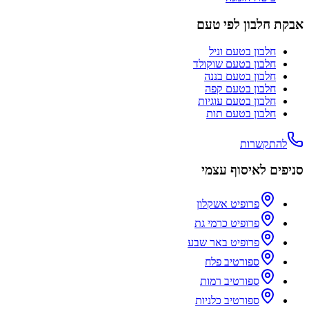
אבקת חלבון לפי טעם
חלבון בטעם
וניל
חלבון בטעם
שוקולד
חלבון בטעם
בננה
חלבון בטעם
קפה
חלבון בטעם
עוגיות
חלבון בטעם
תות
להתקשרות
סניפים לאיסוף עצמי
פרופיט אשקלון
פרופיט כרמי גת
פרופיט באר שבע
ספורטיב פלח
ספורטיב רמות
ספורטיב כלניות