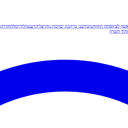
שון לציון
פתח תקווה
נתניה
בני ברק
בת ים
רמת גן
הרצליה
רעננה
לוד
רמלה
חדרה
נ
הוד השרון