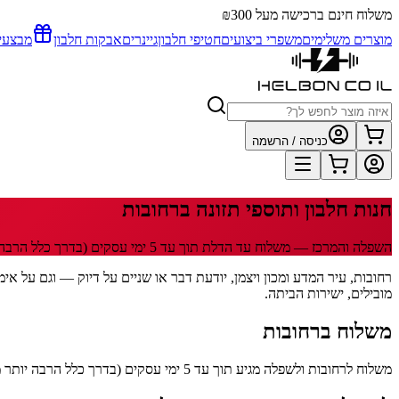
משלוח חינם ברכישה מעל ₪300
מוצרים משלימים
משפרי ביצועים
חטיפי חלבון
גיינרים
אבקות חלבון
מבצעי
כניסה / הרשמה
חנות חלבון ותוספי תזונה
ברחובות
השפלה והמרכז
— משלוח עד הדלת תוך
עד 5
ימי עסקים
(בדרך כלל הרבה 
מובילים, ישירות הביתה.
משלוח
ברחובות
משלוח לרחובות ולשפלה מגיע תוך עד 5 ימי עסקים (בדרך כלל הרבה יותר מהר). 29 שקלים למשלוח, חינם מעל 300 שקלים. שליח HFD עד הדלת, ולינק מעקב מגיע לוואטסאפ ברגע שהחבילה יוצאת.