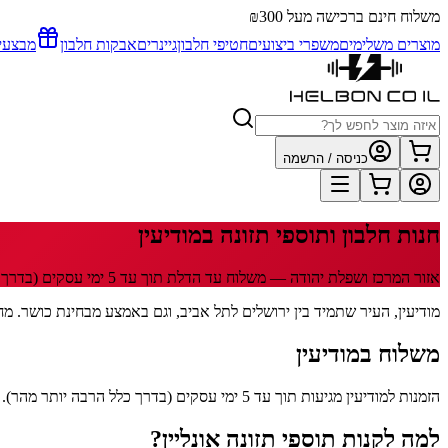
משלוח חינם ברכישה מעל ₪300
מוצרים משלימים
משפרי ביצועים
חטיפי חלבון
גיינרים
אבקות חלבון
מבצעי
כניסה / הרשמה
חנות חלבון ותוספי תזונה
במודיעין
אזור המרכז ושפלת יהודה
— משלוח עד הדלת תוך
עד 5
ימי עסקים
(בדרך 
מודיעין, העיר שתמיד בין ירושלים לתל אביב, וגם באמצע מבחינת כושר. מחפשים חנות חלבון במודיעין? helbon.co.il שולח אליכם הכל. אבקות חלבון, גיינרים, ק
משלוח
במודיעין
הזמנות למודיעין מגיעות תוך עד 5 ימי עסקים (בדרך כלל הרבה יותר מהר). 29 שקלים משלוח, חינם מעל 300 שקלים. שליח HFD עד הדלת עם מעקב בוואטסאפ.
למה לקנות תוספי תזונה אונליין?