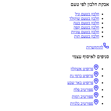
אבקת חלבון לפי טעם
חלבון בטעם
וניל
חלבון בטעם
שוקולד
חלבון בטעם
בננה
חלבון בטעם
קפה
חלבון בטעם
עוגיות
חלבון בטעם
תות
להתקשרות
סניפים לאיסוף עצמי
פרופיט אשקלון
פרופיט כרמי גת
פרופיט באר שבע
ספורטיב פלח
ספורטיב רמות
ספורטיב כלניות