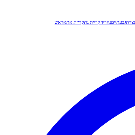
צרת
גבעתיים
נהריה
קריית גת
קריית אתא
ראש