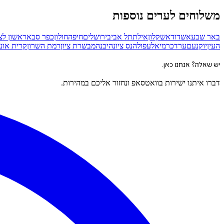
משלוחים לערים נוספות
באר שבע
אשדוד
אשקלון
אילת
תל אביב
ירושלים
חיפה
חולון
כפר סבא
ראשון לצי
העין
יוקנעם
ערד
כרמיאל
עפולה
נס ציונה
יבנה
מבשרת ציון
רמת השרון
קרית אונו
יש שאלה? אנחנו כאן.
דברו איתנו ישירות בוואטסאפ ונחזור אליכם במהירות.