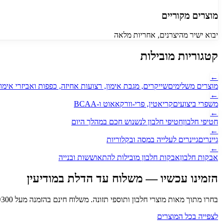
מוצרים מקוריים
יבוא ישיר מהיצרנים, אחריות מלאה
קטגוריות מובילות
←
מוצרים משלימים
שייקרים, מגבת אימון, רצועות אחיזה, כפפות ואביזרי אימון
←
משפרי ביצועים
קריאטין, פרי-וורקאאוט ו-BCAA
←
חטיפי חלבון
חטיפי חלבון לנשנוש חכם במהלך היום
←
גיינרים
גיינרים לעלייה במסה ובקלוריות
←
אבקות חלבון
אבקות חלבון מובילות להתאוששות ובנייה
הזמינו עכשיו — משלוח עד הדלת
במודיעין
בחרו מתוך מאות מוצרי חלבון ותוספי תזונה. משלוח חינם בהזמנה מעל ₪
300
לצפייה בכל המוצרים