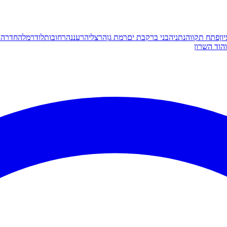
ון
פתח תקווה
נתניה
בני ברק
בת ים
רמת גן
הרצליה
רעננה
רחובות
לוד
רמלה
חדרה
נ
הוד השרון