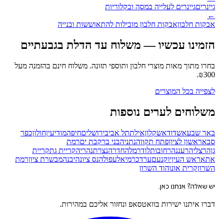
גיינרים
גיינרים לעלייה במסה ובקלוריות
←
אבקות חלבון
אבקות חלבון מובילות להתאוששות ובנייה
הזמינו עכשיו — משלוח עד הדלת
בגבעתיים
בחרו מתוך מאות מוצרי חלבון ותוספי תזונה. משלוח חינם בהזמנה מעל
.
₪
300
לצפייה בכל המוצרים
משלוחים לערים נוספות
באר שבע
אשדוד
אשקלון
אילת
תל אביב
ירושלים
חיפה
מודיעין
חולון
כפר
סבא
ראשון לציון
פתח תקווה
נתניה
בני ברק
בת ים
רמת
גן
הרצליה
רעננה
רחובות
לוד
רמלה
חדרה
נצרת
נהריה
קריית גת
קריית
אתא
ראש העין
יוקנעם
ערד
כרמיאל
עפולה
נס ציונה
יבנה
מבשרת ציון
רמת
השרון
קרית אונו
הוד השרון
יש שאלה? אנחנו כאן.
דברו איתנו ישירות בוואטסאפ ונחזור אליכם במהירות.