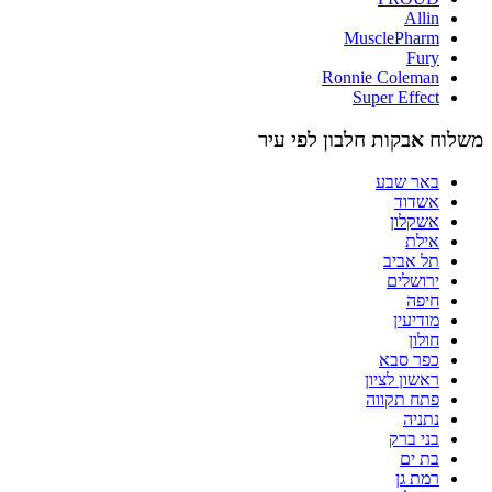
Allin
MusclePharm
Fury
Ronnie Coleman
Super Effect
משלוח אבקות חלבון לפי עיר
באר שבע
אשדוד
אשקלון
אילת
תל אביב
ירושלים
חיפה
מודיעין
חולון
כפר סבא
ראשון לציון
פתח תקווה
נתניה
בני ברק
בת ים
רמת גן