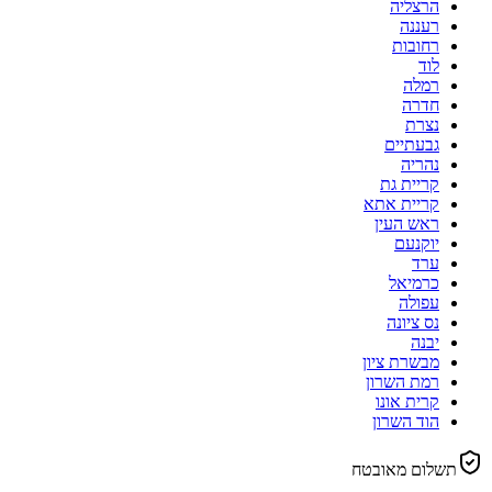
הרצליה
רעננה
רחובות
לוד
רמלה
חדרה
נצרת
גבעתיים
נהריה
קריית גת
קריית אתא
ראש העין
יוקנעם
ערד
כרמיאל
עפולה
נס ציונה
יבנה
מבשרת ציון
רמת השרון
קרית אונו
הוד השרון
תשלום מאובטח