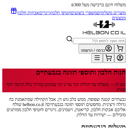
משלוח חינם ברכישה מעל ₪300
מוצרים משלימים
משפרי ביצועים
חטיפי חלבון
גיינרים
אבקות חלבון
מבצעים
כניסה / הרשמה
חנות חלבון ותוספי תזונה
בגבעתיים
גוש דן
— משלוח עד הדלת תוך
עד 5
ימי עסקים
(בדרך כלל הרבה יותר
מהר)
גבעתיים קטנה וצפופה, ממש בלב גוש דן, אבל הקהילה שמתאמנת בה
גדולה ורצינית. מחפשים תוספי תזונה בגבעתיים? helbon.co.il שולח
אליכם אבקות חלבון, קריאטין, ויטמינים, גיינרים וחטיפי חלבון ממותגים
מובילים — ישירות עד הדלת.
משלוח
בגבעתיים