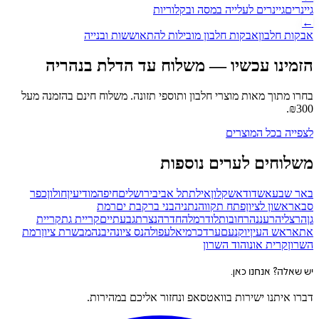
גיינרים
גיינרים לעלייה במסה ובקלוריות
←
אבקות חלבון
אבקות חלבון מובילות להתאוששות ובנייה
הזמינו עכשיו — משלוח עד הדלת
בנהריה
בחרו מתוך מאות מוצרי חלבון ותוספי תזונה. משלוח חינם בהזמנה מעל
.
₪
300
לצפייה בכל המוצרים
משלוחים לערים נוספות
באר שבע
אשדוד
אשקלון
אילת
תל אביב
ירושלים
חיפה
מודיעין
חולון
כפר
סבא
ראשון לציון
פתח תקווה
נתניה
בני ברק
בת ים
רמת
גן
הרצליה
רעננה
רחובות
לוד
רמלה
חדרה
נצרת
גבעתיים
קריית גת
קריית
אתא
ראש העין
יוקנעם
ערד
כרמיאל
עפולה
נס ציונה
יבנה
מבשרת ציון
רמת
השרון
קרית אונו
הוד השרון
יש שאלה? אנחנו כאן.
דברו איתנו ישירות בוואטסאפ ונחזור אליכם במהירות.