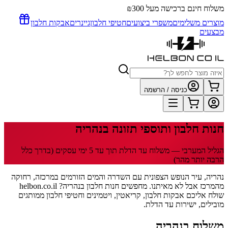
משלוח חינם ברכישה מעל ₪300
מוצרים משלימים
משפרי ביצועים
חטיפי חלבון
גיינרים
אבקות חלבון
מבצעים
כניסה / הרשמה
חנות חלבון ותוספי תזונה
בנהריה
הגליל המערבי
— משלוח עד הדלת תוך
עד 5
ימי עסקים
(בדרך כלל
הרבה יותר מהר)
נהריה, עיר הנופש הצפונית עם השדרה והמים הזורמים במרכזה, רחוקה
מהמרכז אבל לא מאיתנו. מחפשים חנות חלבון בנהריה? helbon.co.il
שולח אליכם אבקות חלבון, קריאטין, ויטמינים וחטיפי חלבון ממותגים
מובילים, ישירות עד הדלת.
משלוח
בנהריה