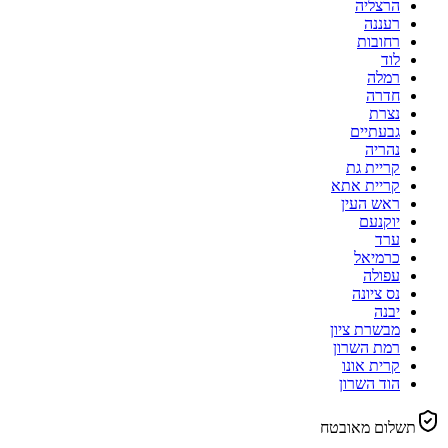
הרצליה
רעננה
רחובות
לוד
רמלה
חדרה
נצרת
גבעתיים
נהריה
קריית גת
קריית אתא
ראש העין
יוקנעם
ערד
כרמיאל
עפולה
נס ציונה
יבנה
מבשרת ציון
רמת השרון
קרית אונו
הוד השרון
תשלום מאובטח