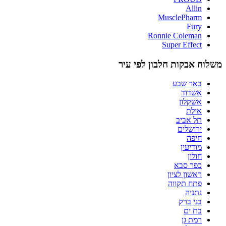
Allin
MusclePharm
Fury
Ronnie Coleman
Super Effect
משלוח אבקות חלבון לפי עיר
באר שבע
אשדוד
אשקלון
אילת
תל אביב
ירושלים
חיפה
מודיעין
חולון
כפר סבא
ראשון לציון
פתח תקווה
נתניה
בני ברק
בת ים
רמת גן