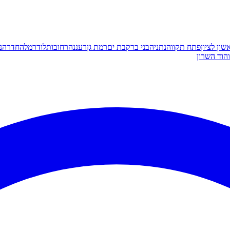
שון לציון
פתח תקווה
נתניה
בני ברק
בת ים
רמת גן
רעננה
רחובות
לוד
רמלה
חדרה
נ
הוד השרון