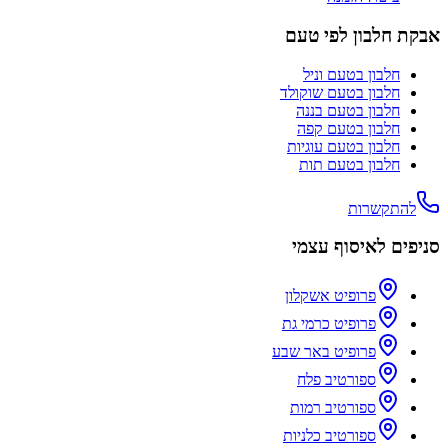
אבקת חלבון לפי טעם
חלבון בטעם
וניל
חלבון בטעם
שוקולד
חלבון בטעם
בננה
חלבון בטעם
קפה
חלבון בטעם
עוגיות
חלבון בטעם
תות
להתקשרות
סניפים לאיסוף עצמי
פרופיט אשקלון
פרופיט כרמי גת
פרופיט באר שבע
ספורטיב פלח
ספורטיב רמות
ספורטיב כלניות