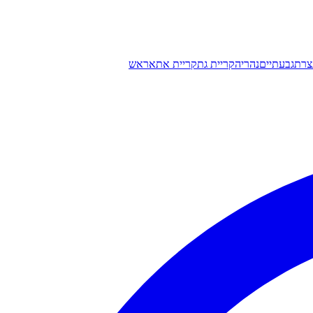
צרת
גבעתיים
נהריה
קריית גת
קריית אתא
ראש