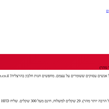
ם
 מהר)