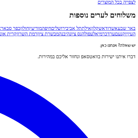
לצפייה בכל המוצרים
משלוחים לערים נוספות
באר שבע
אשדוד
אשקלון
אילת
תל אביב
ירושלים
חיפה
מודיעין
חולון
כפר סבא
רא
העין
יוקנעם
ערד
כרמיאל
עפולה
נס ציונה
יבנה
מבשרת ציון
רמת השרון
קרית אונו
יש שאלה? אנחנו כאן.
דברו איתנו ישירות בוואטסאפ ונחזור אליכם במהירות.