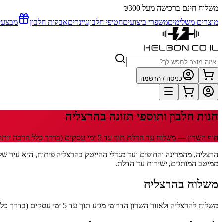
משלוח חינם ברכישה מעל ₪300
מוצרים משלימים
משפרי ביצועים
חטיפי חלבון
גיינרים
אבקות חלבון
מבצעי
כניסה / הרשמה
חנות חלבון ותוספי תזונה
בהרצליה
חוף השרון
— משלוח עד הדלת תוך
עד 5
ימי עסקים
(בדרך כלל הרבה יותר
ממיטב המותגים, ישירות עד הדלת.
משלוח
בהרצליה
משלוח להרצליה ולאזור השרון הדרומי מגיע תוך עד 5 ימי עסקים (בדרך כלל הרבה יותר מהר). 29 שקלים למשלוח, חינם מעל 300 שקלים. שליח HFD עד הבית או המשרד, עם מעקב בוואטסאפ.