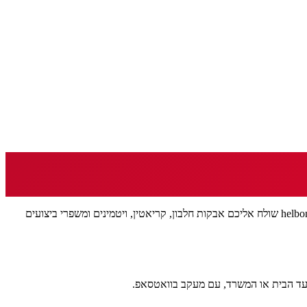
הרצליה, מהמרינה והחופים ועד מגדלי ההייטק בהרצליה פיתוח, היא עיר של אנשים עסוקים ששומרים על עצמם. מחפשים חנות חלבון בהרצליה? helbon.co.il שולח אליכם אבקות חלבון, קריאטין, ויטמינים ומשפרי ביצועים