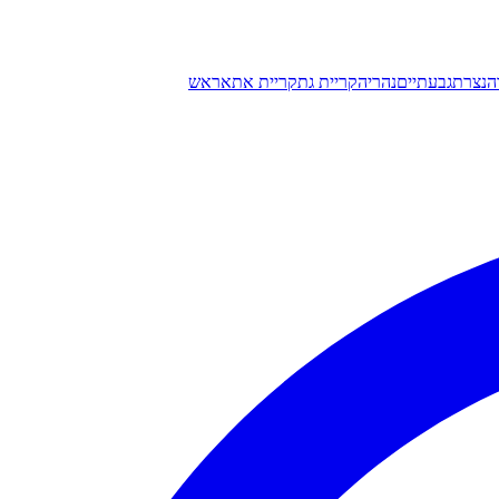
ה
נצרת
גבעתיים
נהריה
קריית גת
קריית אתא
ראש