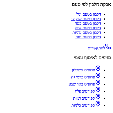
אבקת חלבון לפי טעם
חלבון בטעם
וניל
חלבון בטעם
שוקולד
חלבון בטעם
בננה
חלבון בטעם
קפה
חלבון בטעם
עוגיות
חלבון בטעם
תות
להתקשרות
סניפים לאיסוף עצמי
פרופיט אשקלון
פרופיט כרמי גת
פרופיט באר שבע
ספורטיב פלח
ספורטיב רמות
ספורטיב כלניות