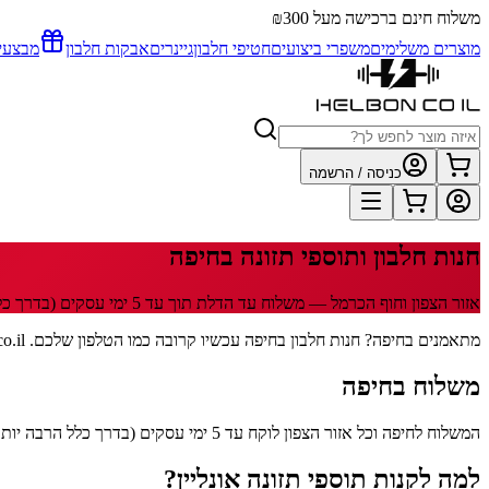
משלוח חינם ברכישה מעל ₪300
מוצרים משלימים
משפרי ביצועים
חטיפי חלבון
גיינרים
אבקות חלבון
מבצעי
כניסה / הרשמה
חנות חלבון ותוספי תזונה
בחיפה
אזור הצפון וחוף הכרמל
— משלוח עד הדלת תוך
עד 5
ימי עסקים
(בדרך כל
מתאמנים בחיפה? חנות חלבון בחיפה עכשיו קרובה כמו הטלפון שלכם. helbon.co.il שולח אליכם אבקות חלבון, קריאטין, ויטמינים ותוספי תזונה מכל המותגים ישירות עד הדלת. מהכרמל ועד מפרץ חיפה.
משלוח
בחיפה
המשלוח לחיפה וכל אזור הצפון לוקח עד 5 ימי עסקים (בדרך כלל הרבה יותר מהר). 29 שקלים, חינם מעל 300 שקלים. שליח HFD עם מעקב בוואטסאפ.
למה לקנות תוספי תזונה אונליין?