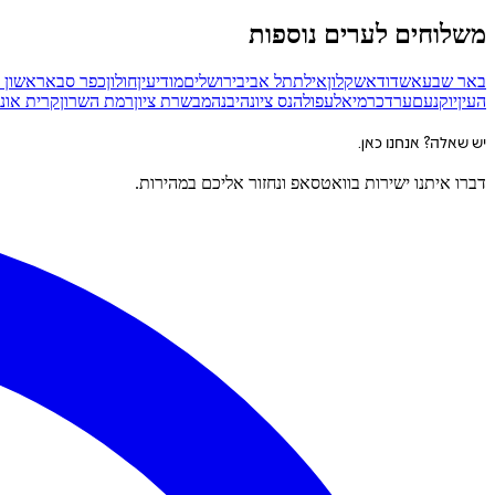
משלוחים לערים נוספות
באר שבע
אשדוד
אשקלון
אילת
תל אביב
ירושלים
מודיעין
חולון
כפר סבא
ראשון ל
העין
יוקנעם
ערד
כרמיאל
עפולה
נס ציונה
יבנה
מבשרת ציון
רמת השרון
קרית אונו
יש שאלה? אנחנו כאן.
דברו איתנו ישירות בוואטסאפ ונחזור אליכם במהירות.