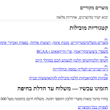
מוצרים מקוריים
יבוא ישיר מהיצרנים, אחריות מלאה
קטגוריות מובילות
←
מוצרים משלימים
שייקרים, מגבת אימון, רצועות אחיזה, כפפות ואביזרי אימון
←
משפרי ביצועים
קריאטין, פרי-וורקאאוט ו-BCAA
←
חטיפי חלבון
חטיפי חלבון לנשנוש חכם במהלך היום
←
גיינרים
גיינרים לעלייה במסה ובקלוריות
←
אבקות חלבון
אבקות חלבון מובילות להתאוששות ובנייה
הזמינו עכשיו — משלוח עד הדלת
בחיפה
בחרו מתוך מאות מוצרי חלבון ותוספי תזונה. משלוח חינם בהזמנה מעל ₪
300
לצפייה בכל המוצרים