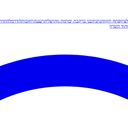
ציון
פתח תקווה
נתניה
בני ברק
בת ים
רמת גן
הרצליה
רעננה
רחובות
לוד
רמלה
חדר
הוד השרון